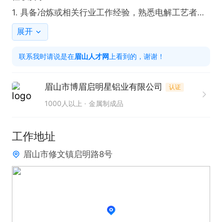
1. 具备冶炼或相关行业工作经验，熟悉电解工艺者优
先。  

展开
2. 能适应四班三倒工作制，接受高温作业环境，具备
联系我时请说是在
眉山人才网
上看到的，谢谢！
较强抗压能力。
眉山市博眉启明星铝业有限公司
认证
1000人以上
金属制成品
工作地址
眉山市修文镇启明路8号