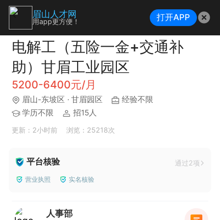
眉山人才网
打开APP
用app更方便！
电解工（五险一金+交通补
助）甘眉工业园区
5200-6400元/月
眉山-东坡区
· 甘眉园区
经验不限
学历不限
招15人
更新：2小时前
浏览：25218次
平台核验
通过2项
营业执照
实名核验
人事部