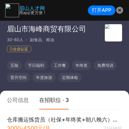
眉山人才网
打开APP
用app更方便！
眉山市海峰商贸有限公司
30-60人
副食品、粮油
企业认证
五险
节日福利
工作餐
年终奖
免费培训
晋升空间
年度旅游
定期体检
公司信息
在招职位 · 3
仓库搬运拣货员（社保+年终奖+朝八晚六）西部药谷
3000-4500元/月
21分钟前