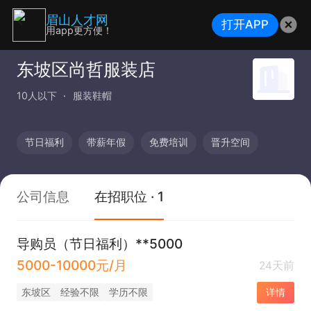
眉山人才网
打开APP
用app更方便！
东坡区尚哲服装店
10人以下
服装鞋帽
节日福利
带薪年假
免费培训
晋升空间
公司信息
在招职位 · 1
导购员（节日福利）**5000
5000-10000元/月
24天前
东坡区
经验不限
学历不限
详情