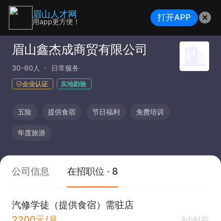
眉山人才网
打开APP
用app更方便！
眉山鑫杰成商贸有限公司
30-60人
日常服务
企业认证
实地勘验
五险
提供食宿
节日福利
免费培训
年度旅游
公司信息
在招职位 · 8
汽修学徒（提供食宿）需驻店
2200元/月
3小时前