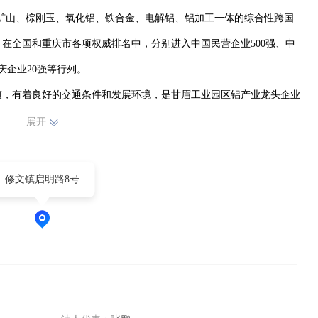
为集矿山、棕刚玉、氧化铝、铁合金、电解铝、铝加工一体的综合性跨国
人；在全国和重庆市各项权威排名中，分别进入中国民营企业500强、中
企业20强等行列。

镇，有着良好的交通条件和发展环境，是甘眉工业园区铝产业龙头企业
亿元人民币，年产13万吨电解铝，年产值近20亿元，现有员工370余人。
展开
修文镇启明路8号