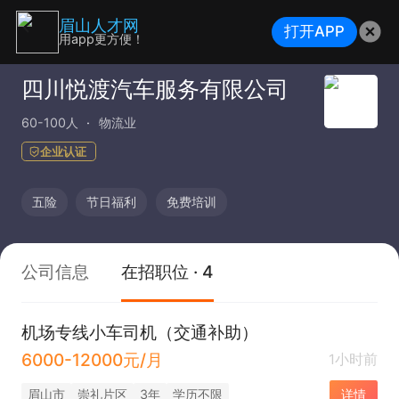
眉山人才网
打开APP
用app更方便！
四川悦渡汽车服务有限公司
60-100人
物流业
企业认证
五险
节日福利
免费培训
公司信息
在招职位 · 4
机场专线小车司机（交通补助）
6000-12000元/月
1小时前
眉山市
崇礼片区
3年
学历不限
详情