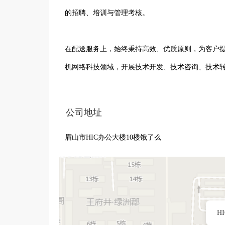
的招聘、培训与管理考核。

在配送服务上，始终秉持高效、优质原则，为客户
机网络科技领域，开展技术开发、技术咨询、技术
划文化艺术交流活动，丰富员工及客户的精神文化生
公司地址
凭借专业的团队、丰富的经验及不断进取的精神，
眉山市HIC办公大楼10楼饿了么
平台，为眉山地区及更广泛区域的用户和商家提供
公司的长远发展目标，成为行业内备受信赖的企业
H