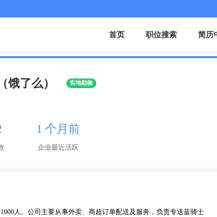
首页
职位搜索
简历
（饿了么）
实地勘验
2
1 个月前
数
企业最近活跃
-1000人。公司主要从事外卖、商超订单配送及服务，负责专送蓝骑士