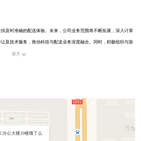
提供及时准确的配送体验。未来，公司业务范围将不断拓展，深入计算
转让及技术服务，推动科技与配送业务深度融合。同时，积极组织与策
活。并涉足餐饮管理领域，助力餐饮行业更好发展。

展开
四川爱柒柒网络科技有限公司致力于打造全方位、多元化的综合性服务
卓越服务，持续提升行业影响力，在激烈的市场竞争中稳步前行，实现
。
IC办公大楼10楼饿了么