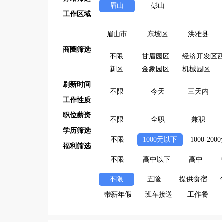
眉山
彭山
工作区域
眉山市
东坡区
洪雅县
商圈筛选
不限
甘眉园区
经济开发区
新区
金象园区
机械园区
刷新时间
不限
今天
三天内
工作性质
职位薪资
不限
全职
兼职
学历筛选
不限
1000元以下
1000-200
福利筛选
不限
高中以下
高中
不限
五险
提供食宿
带薪年假
班车接送
工作餐