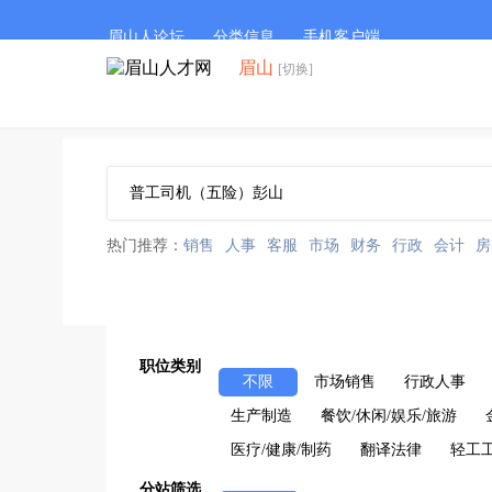
眉山人论坛
分类信息
手机客户端
眉山
[切换]
热门推荐：
销售
人事
客服
市场
财务
行政
会计
房
职位类别
不限
市场销售
行政人事
生产制造
餐饮/休闲/娱乐/旅游
医疗/健康/制药
翻译法律
轻工
分站筛选