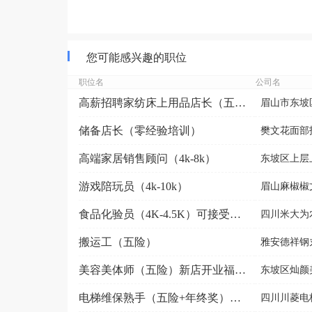
您可能感兴趣的职位
职位名
公司名
高薪招聘家纺床上用品店长（五险）
眉山市东坡
储备店长（零经验培训）
樊文花面部护
高端家居销售顾问（4k-8k）
东坡区上层上
游戏陪玩员（4k-10k）
眉山麻椒椒
食品化验员（4K-4.5K）可接受应届生
四川米大为
搬运工（五险）
雅安德祥钢
美容美体师（五险）新店开业福利好
东坡区灿颜
电梯维保熟手（五险+年终奖）视高
四川川菱电