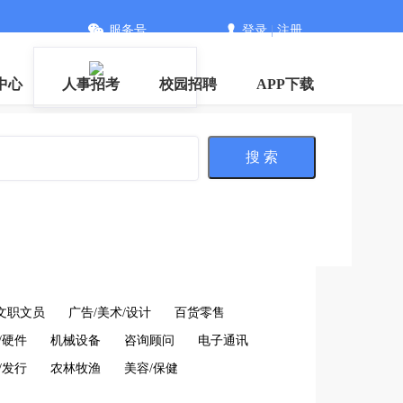
服务号
登录
|
注册
信
中心
人事招考
校园招聘
APP下载
搜 索
文职文员
广告/美术/设计
百货零售
/硬件
机械设备
咨询顾问
电子通讯
/发行
农林牧渔
美容/保健