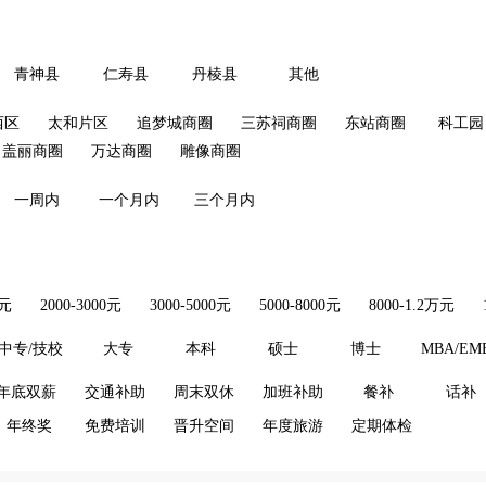
青神县
仁寿县
丹棱县
其他
西区
太和片区
追梦城商圈
三苏祠商圈
东站商圈
科工园
盖丽商圈
万达商圈
雕像商圈
一周内
一个月内
三个月内
0元
2000-3000元
3000-5000元
5000-8000元
8000-1.2万元
中专/技校
大专
本科
硕士
博士
MBA/EM
年底双薪
交通补助
周末双休
加班补助
餐补
话补
年终奖
免费培训
晋升空间
年度旅游
定期体检