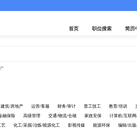
微
首页
职位搜索
简历
产
建筑/房地产
运营/客服
财务/审计
普工技工
教育/培训
金融保险
高级管理
交通/物流/仓储
家政安保
计算机/互联网
工艺
化工/采掘/冶炼/能源化工
影视传媒
能源环保
编辑/出版