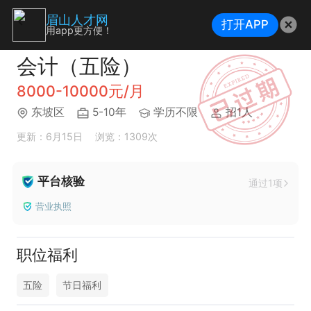
眉山人才网
打开APP
用app更方便！
会计（五险）
8000-10000元/月
东坡区
5-10年
学历不限
招1人
更新：6月15日
浏览：1309次
平台核验
通过1项
营业执照
职位福利
五险
节日福利