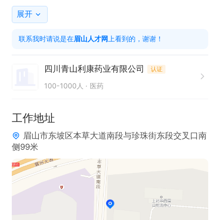
制造和仓储等流程、数据驱动，持续进行相关优化和
展开
改善；

联系我时请说是在
眉山人才网
上看到的，谢谢！
5.负责系统上线后的运维支持，包括安装、培训、配
置、开发、测试、编制系统用户手册，平台运行质量
四川青山利康药业有限公司
认证
跟踪与优化；

100-1000人
医药
6. Agv系统管理和维护

任职资格:

工作地址
1.具备WMS、赋码、MES/MOM等系统实施相关项目
眉山市东坡区本草大道南段与珍珠街东段交叉口南
经验，熟悉相关产品及客制化技能，有工业控制系统
侧99米
集成实施经验优先；

2.熟悉.NET，JAVA开发技能，具备数据库及其他IT技
能者优先;

3.敏锐的分析能力和快速准确地处理问题的能力；

4.具备良好的沟通和表达能力、文档写作能力，以及