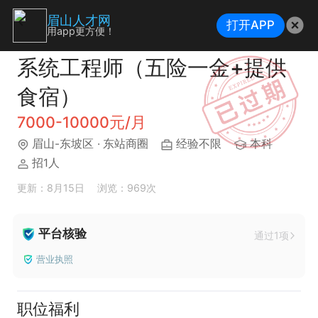
眉山人才网
打开APP
用app更方便！
系统工程师（五险一金+提供
食宿）
7000-10000元/月
眉山-东坡区
· 东站商圈
经验不限
本科
招1人
更新：8月15日
浏览：969次
平台核验
通过1项
营业执照
职位福利