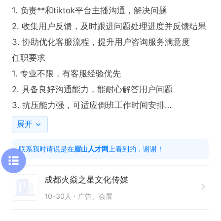
1. 负责**和tiktok平台主播沟通，解决问题

2. 收集用户反馈，及时跟进问题处理进度并反馈结果

3. 协助优化客服流程，提升用户咨询服务满意度

任职要求

1. 专业不限，有客服经验优先

2. 具备良好沟通能力，能耐心解答用户问题

3. 抗压能力强，可适应倒班工作时间安排

4.能静下心做事情，不急不躁

展开
工作时间

联系我时请说是在
眉山人才网
上看到的，谢谢！
每周周六休息，早班8:00-16:00
成都火焱之星文化传媒
10-30人
广告、会展