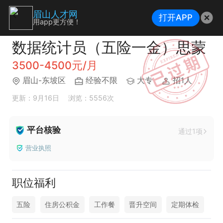
眉山人才网
打开APP
用app更方便！
数据统计员（五险一金）思蒙
3500-4500元/月
眉山-东坡区
经验不限
大专
招1人
更新：9月16日
浏览：5556次
平台核验
通过1项
营业执照
职位福利
五险
住房公积金
工作餐
晋升空间
定期体检