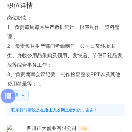
职位详情
岗位职责：

1、负责每周每月生产数据统计、报表制作、资料整
理；

2、负责每月生产部门考勤制作、公司日常环境卫
生、办收公用品采购及领用、发快递、节假日礼品发
放等综合事务工作；

3、负责编写会议纪要，制作检查整改PPT以及其他
费用签呈等；

4、负责仓库出入库管理，物品领用登记等工作；

展开
5、负责公司SAP 中物料投产，产出以及销售出库等
联系我时请说是在
眉山人才网
上看到的，谢谢！
工作；

6、负责劳务用工相关资料的制定、审批、存档，确
四川正大蛋业有限公司
认证
保资料及时性、准确性、完整性；
