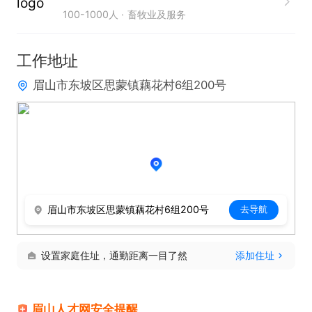
100-1000人
畜牧业及服务
7、完成领导交办的其他工作。

岗位要求：

工作地址
1、统计、财务、生物技术相关专业优先；

眉山市东坡区思蒙镇藕花村6组200号
2、办公软件操作应用熟练，有较强的文字编辑与统
筹协调能力；

3、有良好的职业道德操守与较强的责任心，具有团
队合作意识，服从管理，执行力度强，有进取心。

工作地点：东坡区思蒙镇正大有机肥厂
眉山市东坡区思蒙镇藕花村6组200号
去导航
设置家庭住址，通勤距离一目了然
添加住址
眉山人才网安全提醒