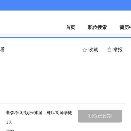
微
首页
职位搜索
简历
查看
收藏
举报
餐饮/休闲/娱乐/旅游 - 厨师/厨师学徒
职位已过期
1人