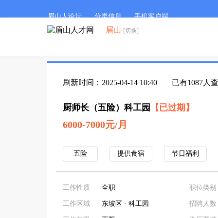
眉山人论坛
分类信息
手机客户端
眉山
[切换]
刷新时间：2025-04-14 10:40
已有1087人
厨师长（五险）科工园
【已过期】
6000-7000元/月
五险
提供食宿
节日福利
工作性质
全职
职位类别
工作区域
东坡区 · 科工园
招聘人数