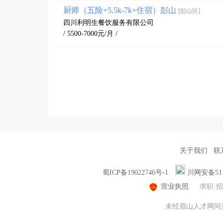
厨师（五险+5.5k-7k+住宿）彭山
[彭山区]
四川利明生餐饮服务有限公司
/ 5500-7000元/月 /
关于我们
联
蜀ICP备19022746号-1
川网安备5114
营业执照
求职·
未经眉山人才网同意，