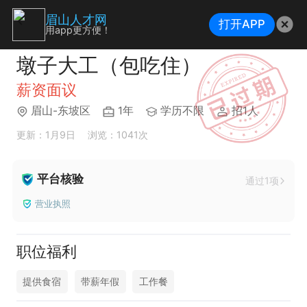
眉山人才网
打开APP
用app更方便！
墩子大工（包吃住）
薪资面议
眉山-东坡区
1年
学历不限
招1人
更新：1月9日
浏览：1041次
平台核验
通过1项
营业执照
职位福利
提供食宿
带薪年假
工作餐