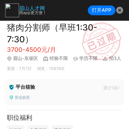
眉山人才网
打开APP
用app更方便！
猪肉分割师（早班1:30-
7:30）
3700-4500元/月
眉山-东坡区
经验不限
学历不限
招3人
更新：7月7日
浏览：15819次
平台核验
通过1项
营业执照
职位福利